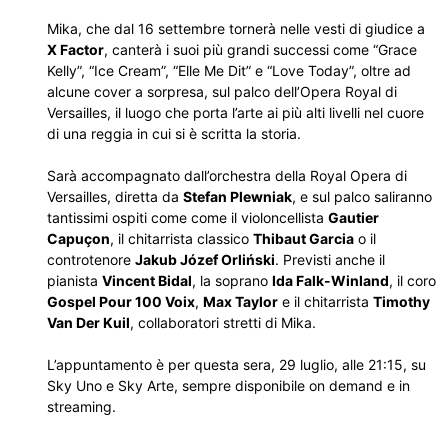
Mika, che dal 16 settembre tornerà nelle vesti di giudice a
X Factor
, canterà i suoi più grandi successi come “Grace
Kelly”, “Ice Cream”, “Elle Me Dit” e “Love Today”, oltre ad
alcune cover a sorpresa, sul palco dell’Opera Royal di
Versailles, il luogo che porta l’arte ai più alti livelli nel cuore
di una reggia in cui si è scritta la storia.
Sarà accompagnato dall’orchestra della Royal Opera di
Versailles, diretta da
Stefan Plewniak
, e sul palco saliranno
tantissimi ospiti come come il violoncellista
Gautier
Capuçon
, il chitarrista classico
Thibaut Garcia
o il
controtenore
Jakub Józef Orliński
. Previsti anche il
pianista
Vincent Bidal
, la soprano
Ida Falk-Winland
, il coro
Gospel Pour 100 Voix
,
Max Taylor
e il chitarrista
Timothy
Van Der Kuil
, collaboratori stretti di Mika.
L’appuntamento è per questa sera, 29 luglio, alle 21:15, su
Sky Uno e Sky Arte, sempre disponibile on demand e in
streaming.