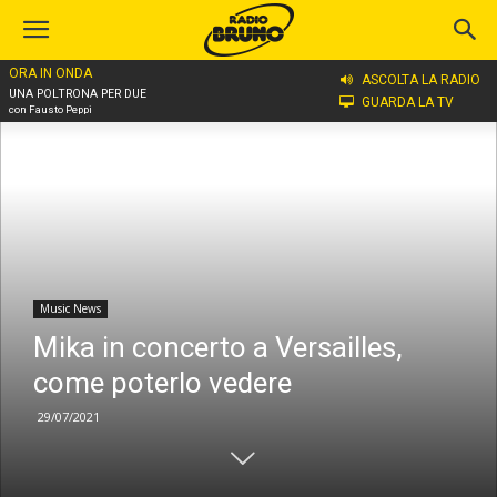
ORA IN ONDA
Home
Music News
ASCOLTA LA RADIO
UNA POLTRONA PER DUE
GUARDA LA TV
con Fausto Peppi
Music News
Mika in concerto a Versailles,
come poterlo vedere
29/07/2021