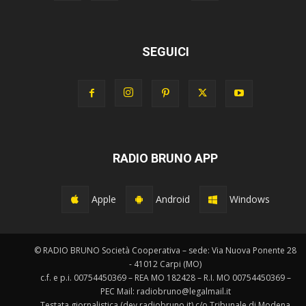
SEGUICI
RADIO BRUNO APP
Apple
Android
Windows
© RADIO BRUNO Società Cooperativa – sede: Via Nuova Ponente 28
- 41012 Carpi (MO)
c.f. e p.i. 00754450369 – REA MO 182428 – R.I. MO 00754450369 –
PEC Mail: radiobruno@legalmail.it
Testata giornalistica (dev.radiobruno.it) c/o Tribunale di Modena