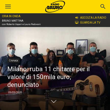
ORA IN ONDA
Home
Cronaca
ASCOLTA LA RADIO
BRUNO MATTINA
GUARDA LA TV
con Roberto Uggeri e Laura Padovani
Cronaca
Milano: ruba 11 chitarre per il
valore di 150mila euro,
denunciato
09/09/2020