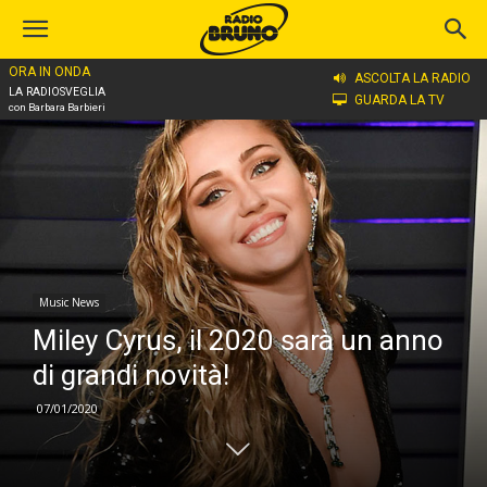
ORA IN ONDA
Home
Music News
ASCOLTA LA RADIO
LA RADIOSVEGLIA
GUARDA LA TV
con Barbara Barbieri
Music News
Miley Cyrus, il 2020 sarà un anno
di grandi novità!
07/01/2020