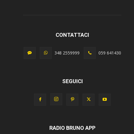
CONTATTACI
348 2559999
059 641430
SEGUICI
RADIO BRUNO APP