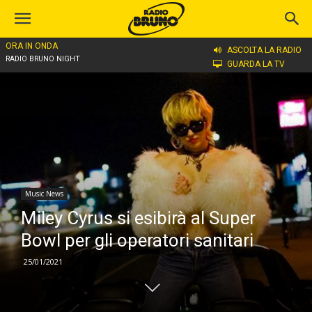
ORA IN ONDA
Home
Music News
ASCOLTA LA RADIO
RADIO BRUNO NIGHT
GUARDA LA TV
Music News
Miley Cyrus si esibirà al Super
Bowl per gli operatori sanitari
25/01/2021