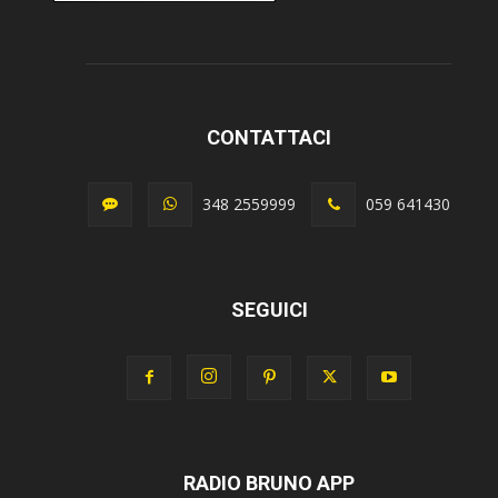
CONTATTACI
348 2559999
059 641430
SEGUICI
RADIO BRUNO APP