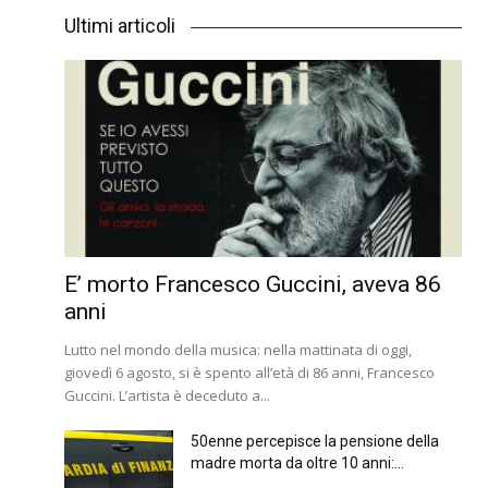
Ultimi articoli
E’ morto Francesco Guccini, aveva 86
anni
Lutto nel mondo della musica: nella mattinata di oggi,
giovedì 6 agosto, si è spento all’età di 86 anni, Francesco
Guccini. L’artista è deceduto a...
50enne percepisce la pensione della
madre morta da oltre 10 anni:...