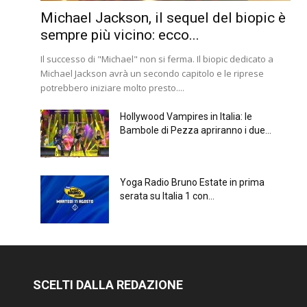
Michael Jackson, il sequel del biopic è
sempre più vicino: ecco...
Il successo di "Michael" non si ferma. Il biopic dedicato a
Michael Jackson avrà un secondo capitolo e le riprese
potrebbero iniziare molto presto....
Hollywood Vampires in Italia: le
Bambole di Pezza apriranno i due...
Yoga Radio Bruno Estate in prima
serata su Italia 1 con...
SCELTI DALLA REDAZIONE