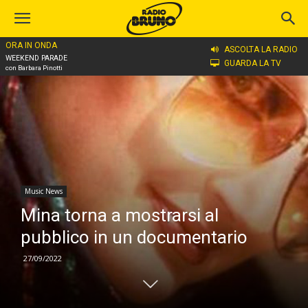
ORA IN ONDA
Home
Music News
ASCOLTA LA RADIO
WEEKEND PARADE
GUARDA LA TV
con Barbara Pinotti
Music News
Mina torna a mostrarsi al
pubblico in un documentario
27/09/2022