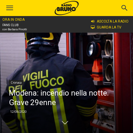
ORA IN ONDA
Home
Cronaca
ASCOLTA LA RADIO
FANS CLUB
GUARDA LA TV
con Barbara Pinotti
Cronaca
Modena: incendio nella notte.
Grave 29enne
12/08/2020