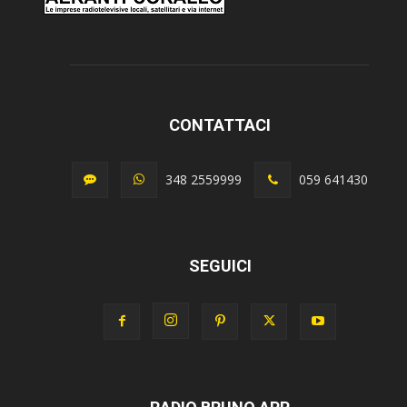
CONTATTACI
348 2559999
059 641430
SEGUICI