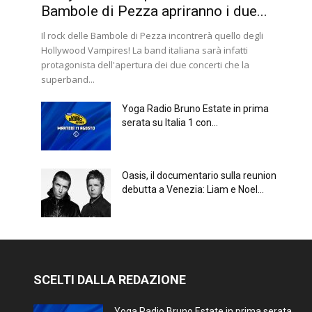
Bambole di Pezza apriranno i due...
Il rock delle Bambole di Pezza incontrerà quello degli
Hollywood Vampires! La band italiana sarà infatti
protagonista dell'apertura dei due concerti che la
superband...
Yoga Radio Bruno Estate in prima
serata su Italia 1 con...
Oasis, il documentario sulla reunion
debutta a Venezia: Liam e Noel...
SCELTI DALLA REDAZIONE
Yoga Radio Bruno Estate in prima serata