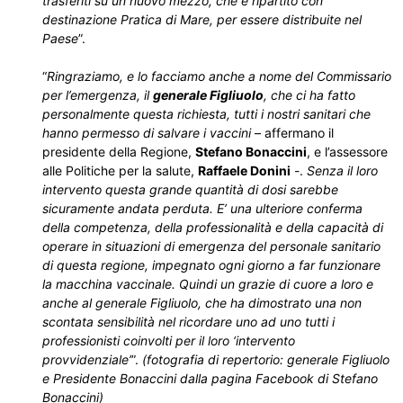
trasferiti su un nuovo mezzo, che è ripartito con
destinazione Pratica di Mare, per essere distribuite nel
Paese
”.
“
Ringraziamo, e lo facciamo anche a nome del Commissario
per l’emergenza, il
generale Figliuolo
, che ci ha fatto
personalmente questa richiesta, tutti i nostri sanitari che
hanno permesso di salvare i vaccini
– affermano il
presidente della Regione,
Stefano Bonaccini
, e l’assessore
alle Politiche per la salute,
Raffaele Donini
-.
Senza il loro
intervento questa grande quantità di dosi sarebbe
sicuramente andata perduta. E’ una ulteriore conferma
della competenza, della professionalità e della capacità di
operare in situazioni di emergenza del personale sanitario
di questa regione, impegnato ogni giorno a far funzionare
la macchina vaccinale. Quindi un grazie di cuore a loro e
anche al generale Figliuolo, che ha dimostrato una non
scontata sensibilità nel ricordare uno ad uno tutti i
professionisti coinvolti per il loro ‘intervento
provvidenziale’
”.
(fotografia di repertorio: generale Figliuolo
e Presidente Bonaccini dalla pagina Facebook di Stefano
Bonaccini)