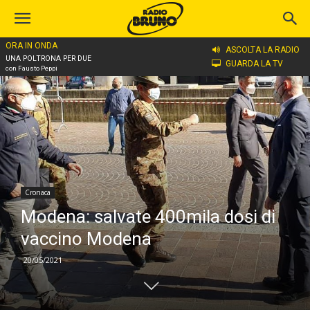
ORA IN ONDA
Home
Cronaca
ASCOLTA LA RADIO
UNA POLTRONA PER DUE
GUARDA LA TV
con Fausto Peppi
Cronaca
Modena: salvate 400mila dosi di
vaccino Modena
20/05/2021