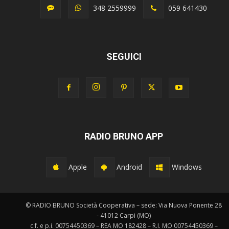
348 2559999
059 641430
SEGUICI
RADIO BRUNO APP
Apple
Android
Windows
© RADIO BRUNO Società Cooperativa – sede: Via Nuova Ponente 28
- 41012 Carpi (MO)
c.f. e p.i. 00754450369 – REA MO 182428 – R.I. MO 00754450369 –