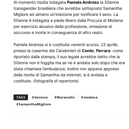
Al momento risulta indagata
Pamela Andress
la 50enne
transgender brasiliana che avrebbe sottoposto Samantha
Migliore ad almeno un’iniezione per tonificare il seno. La
50enne è indagata a piede libero dalla Procura di Modena
per esercizio abusivo della professione, omissione di
soccorso e morte in conseguenza di altro reato.
Pamela Andress si è costituita venerdì scorso, 23 aprile,
presso la caserma dei Carabinieri di
Cento
,
Ferrara
: come
riportato dalla stampa, il suo legale avrebbe detto che la
50enne non è fuggita ma se ne è andata solo dopo che era
stata chiamata l’ambulanza; inoltre non appena appreso
della morte di Samantha da internet, si è andata a
costituire.
(fotografia di repertorio)
TAGS
#decesso
#Maranello
#modena
#SamanthaMigliore