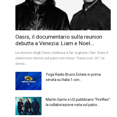
Oasis, il documentario sulla reunion
debutta a Venezia: Liam e Noel...
La reunion degli Oasis continua a far sognare i fan. Dopo il
clamoroso ritorno sul palco con il tour "Oasis Live '25", la
storia...
Yoga Radio Bruno Estate in prima
serata su Italia 1 con...
Martin Garrix e U2 pubblicano “Fireflies”:
la collaborazione nata sul palco...