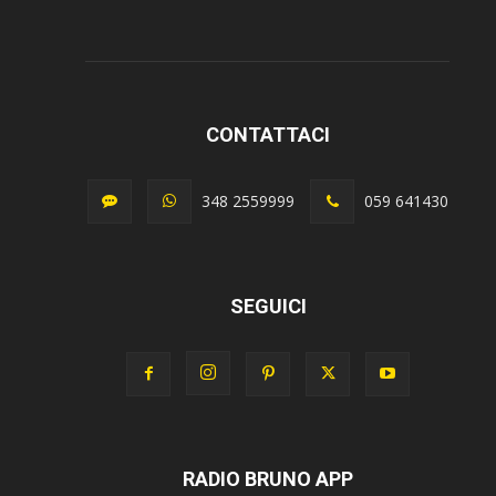
CONTATTACI
348 2559999
059 641430
SEGUICI
RADIO BRUNO APP