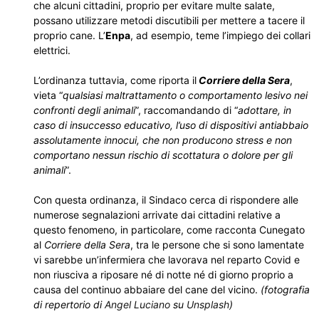
che alcuni cittadini, proprio per evitare multe salate,
possano utilizzare metodi discutibili per mettere a tacere il
proprio cane. L’
Enpa
, ad esempio, teme l’impiego dei collari
elettrici.
L’ordinanza tuttavia, come riporta il
Corriere della Sera
,
vieta “
qualsiasi maltrattamento o comportamento lesivo nei
confronti degli animali
”, raccomandando di “
adottare, in
caso di insuccesso educativo, l’uso di dispositivi antiabbaio
assolutamente innocui, che non producono stress e non
comportano nessun rischio di scottatura o dolore per gli
animali
”.
Con questa ordinanza, il Sindaco cerca di rispondere alle
numerose segnalazioni arrivate dai cittadini relative a
questo fenomeno, in particolare, come racconta Cunegato
al
Corriere della Sera
, tra le persone che si sono lamentate
vi sarebbe un’infermiera che lavorava nel reparto Covid e
non riusciva a riposare né di notte né di giorno proprio a
causa del continuo abbaiare del cane del vicino.
(fotografia
di repertorio di
Angel Luciano
su
Unsplash
)