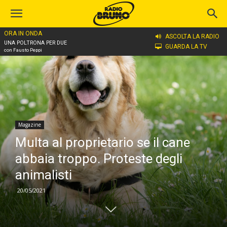
ORA IN ONDA
Home
Magazine
ASCOLTA LA RADIO
UNA POLTRONA PER DUE
GUARDA LA TV
con Fausto Peppi
Magazine
Multa al proprietario se il cane
abbaia troppo. Proteste degli
animalisti
20/05/2021