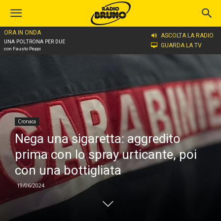
ORA IN ONDA
Home
Cronaca
ASCOLTA LA RADIO
UNA POLTRONA PER DUE
GUARDA LA TV
con Fausto Peppi
Cronaca
Nega una sigaretta: aggredito
prima con lo spray urticante, poi
con una bottigliata
19/06/2024