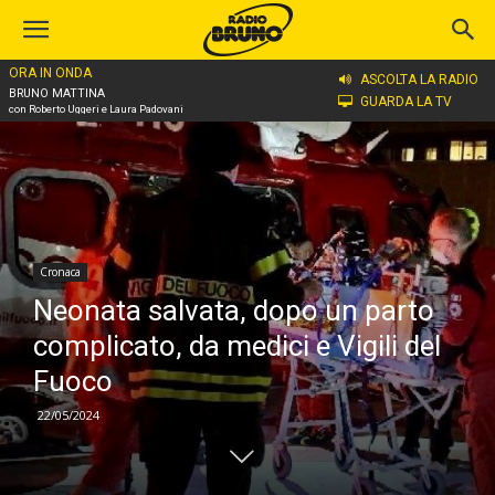
ORA IN ONDA
Home
Cronaca
ASCOLTA LA RADIO
BRUNO MATTINA
GUARDA LA TV
con Roberto Uggeri e Laura Padovani
Cronaca
Neonata salvata, dopo un parto
complicato, da medici e Vigili del
Fuoco
22/05/2024