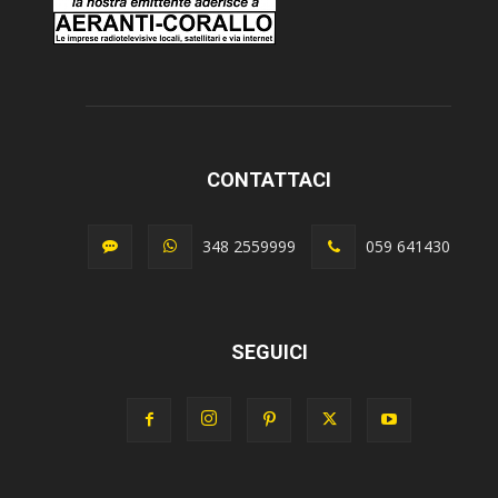
CONTATTACI
348 2559999
059 641430
SEGUICI