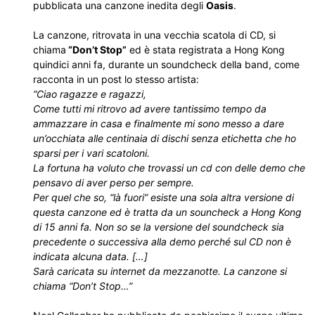
pubblicata una canzone inedita degli
Oasis
.
La canzone, ritrovata in una vecchia scatola di CD, si
chiama
“Don’t Stop”
ed è stata registrata a Hong Kong
quindici anni fa, durante un soundcheck della band, come
racconta in un post lo stesso artista:
“Ciao ragazze e ragazzi,
Come tutti mi ritrovo ad avere tantissimo tempo da
ammazzare in casa e finalmente mi sono messo a dare
un’occhiata alle centinaia di dischi senza etichetta che ho
sparsi per i vari scatoloni.
La fortuna ha voluto che trovassi un cd con delle demo che
pensavo di aver perso per sempre.
Per quel che so, “là fuori” esiste una sola altra versione di
questa canzone ed è tratta da un souncheck a Hong Kong
di 15 anni fa. Non so se la versione del soundcheck sia
precedente o successiva alla demo perché sul CD non è
indicata alcuna data. […]
Sarà caricata su internet da mezzanotte. La canzone si
chiama “Don’t Stop…”