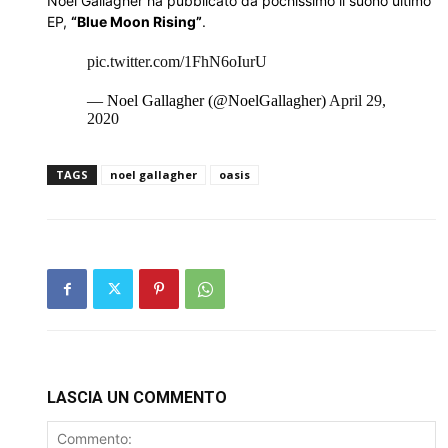
Noel Gallagher ha pubblicato da pochissimo il suono ultimo
EP,
“Blue Moon Rising”
.
pic.twitter.com/1FhN6oIurU
— Noel Gallagher (@NoelGallagher)
April 29,
2020
TAGS
noel gallagher
oasis
LASCIA UN COMMENTO