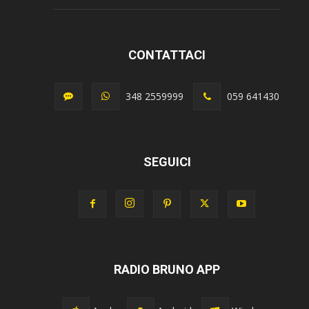
CONTATTACI
348 2559999
059 641430
SEGUICI
RADIO BRUNO APP