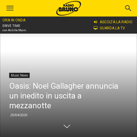
ORA IN ONDA
Home
Music News
ASCOLTA LA RADIO
DRIVE TIME
GUARDA LA TV
con Achille Maini
Music News
Oasis: Noel Gallagher annuncia
un inedito in uscita a
mezzanotte
29/04/2020