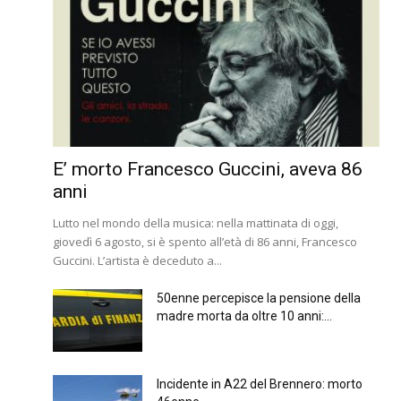
E’ morto Francesco Guccini, aveva 86
anni
Lutto nel mondo della musica: nella mattinata di oggi,
giovedì 6 agosto, si è spento all’età di 86 anni, Francesco
Guccini. L’artista è deceduto a...
50enne percepisce la pensione della
madre morta da oltre 10 anni:...
Incidente in A22 del Brennero: morto