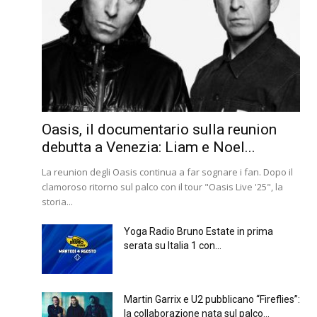
Oasis, il documentario sulla reunion
debutta a Venezia: Liam e Noel...
La reunion degli Oasis continua a far sognare i fan. Dopo il
clamoroso ritorno sul palco con il tour "Oasis Live '25", la
storia...
Yoga Radio Bruno Estate in prima
serata su Italia 1 con...
Martin Garrix e U2 pubblicano “Fireflies”:
la collaborazione nata sul palco...