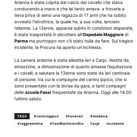
Arianna è stata colpita dal calcio del cavallo che stava
conducendo a mano e che lei tanto amava: a trovarla a
terra priva di sensi una ragazza di 17 anni che ha subito
avvisato l’istruttrice, la quale ha, a sua volta, lanciato
l’allarme. La 13enne, apparsa subito in condizioni disperate,
è stata trasportata in elicottero all’
Ospedale Maggiore
di
Parma
ma purtroppo non c’è stato nulla da fare. Sul tragico
incidente, la Procura ha aperto un’inchiesta.
La camera ardente è stata allestita ieri a Carpi. Vestita da
amazzone, a dimostrazione di quanto amasse l’equitazione
e i cavalli, a salutare la 13enne sono state da ieri centinaia
di persone, tra cui le compagne del centro ippico, che si
sono presentate con la divisa da gara, e tanti compagni
delle
scuole Fassi
frequentate da Arianna. Oggi alle 14.00
l’ultimo saluto.
TAGS
#centroippico
#funerali
#modena
#reggioemilia
#SanMartinoinRio
Carpi
incidente