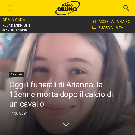
ORA IN ONDA
Home
Cronaca
ASCOLTA LA RADIO
ROUND MIDNIGHT
GUARDA LA TV
con Giorgio Martini
Cronaca
Oggi i funerali di Arianna, la
13enne morta dopo il calcio di
un cavallo
11/03/2024