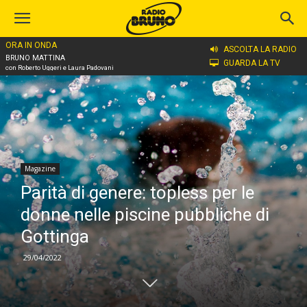
ORA IN ONDA
Home
Magazine
ASCOLTA LA RADIO
BRUNO MATTINA
GUARDA LA TV
con Roberto Uggeri e Laura Padovani
Magazine
Parità di genere: topless per le
donne nelle piscine pubbliche di
Gottinga
29/04/2022