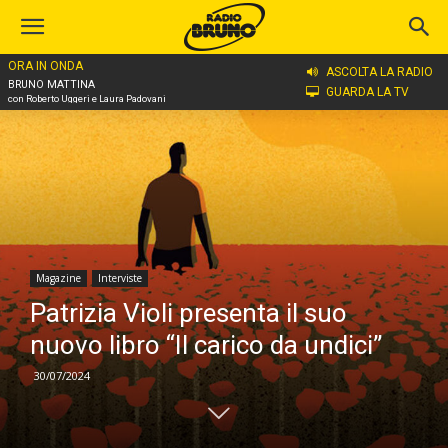
ORA IN ONDA
Home
Magazine
Interviste
ASCOLTA LA RADIO
BRUNO MATTINA
GUARDA LA TV
con Roberto Uggeri e Laura Padovani
Magazine
Interviste
Patrizia Violi presenta il suo
nuovo libro “Il carico da undici”
30/07/2024