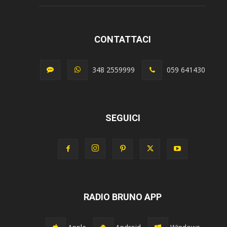
CONTATTACI
348 2559999
059 641430
SEGUICI
RADIO BRUNO APP