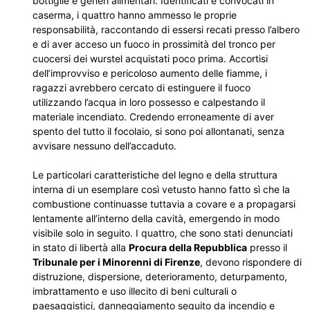
bottiglie e generi alimentari. Identificati e convocati in
caserma, i quattro hanno ammesso le proprie
responsabilità, raccontando di essersi recati presso l’albero
e di aver acceso un fuoco in prossimità del tronco per
cuocersi dei wurstel acquistati poco prima. Accortisi
dell’improvviso e pericoloso aumento delle fiamme, i
ragazzi avrebbero cercato di estinguere il fuoco
utilizzando l’acqua in loro possesso e calpestando il
materiale incendiato. Credendo erroneamente di aver
spento del tutto il focolaio, si sono poi allontanati, senza
avvisare nessuno dell’accaduto.
Le particolari caratteristiche del legno e della struttura
interna di un esemplare così vetusto hanno fatto sì che la
combustione continuasse tuttavia a covare e a propagarsi
lentamente all’interno della cavità, emergendo in modo
visibile solo in seguito. I quattro, che sono stati denunciati
in stato di libertà alla
Procura della Repubblica
presso il
Tribunale per i Minorenni di Firenze
, devono rispondere di
distruzione, dispersione, deterioramento, deturpamento,
imbrattamento e uso illecito di beni culturali o
paesaggistici, danneggiamento seguito da incendio e