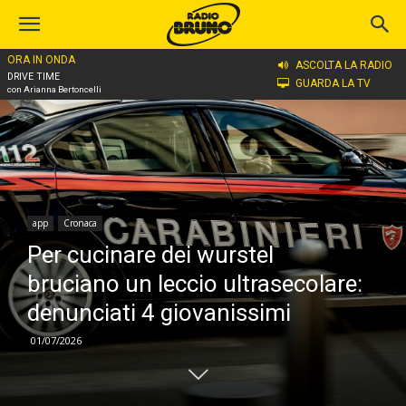
ORA IN ONDA
Home
app
ASCOLTA LA RADIO
DRIVE TIME
GUARDA LA TV
con Arianna Bertoncelli
app
Cronaca
Per cucinare dei wurstel
bruciano un leccio ultrasecolare:
denunciati 4 giovanissimi
01/07/2026