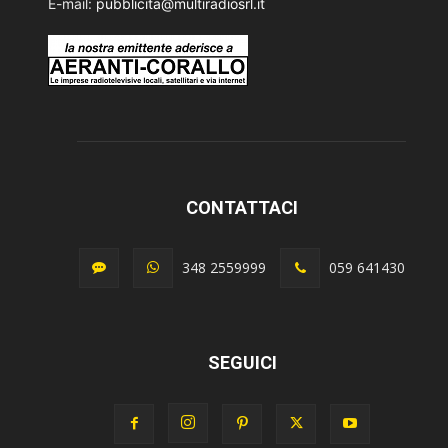
E-mail:
pubblicita@multiradiosrl.it
CONTATTACI
348 2559999
059 641430
SEGUICI