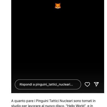
A quanto pare i Pinguini Tattici Nucleari sono tornati in
studio per lavorare al nuovo disco, “Hello World”, e in