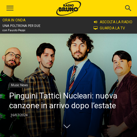
ORA IN ONDA
Home
Music News
ASCOLTA LA RADIO
UNA POLTRONA PER DUE
GUARDA LA TV
con Fausto Peppi
Music News
Pinguini Tattici Nucleari: nuova
canzone in arrivo dopo l’estate
16/07/2024