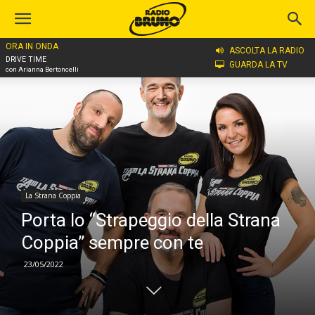
ORA IN ONDA
Home
La Strana Coppia
ASCOLTA LA RADIO
DRIVE TIME
GUARDA LA TV
con Arianna Bertoncelli
La Strana Coppia
Porta lo “Strapeggio della Strana
Coppia” sempre con te
23/05/2022