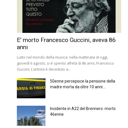
E’ morto Francesco Guccini, aveva 86
anni
Lutto nel mondo della musica: nella mattinata di oggi,
giovedì 6 agosto, si è spento all’età di 86 anni, Francesco
Guccini. L’artista è deceduto a...
50enne percepisce la pensione della
madre morta da oltre 10 anni:...
Incidente in A22 del Brennero: morto
46enne