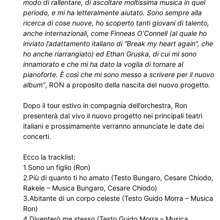
modo di rallentare, di ascoltare moltissima musica in quel
periodo, e mi ha letteralmente aiutato. Sono sempre alla
ricerca di cose nuove, ho scoperto tanti giovani di talento,
anche internazionali, come Finneas O’Connell (al quale ho
inviato l’adattamento italiano di “Break my heart again”, che
ho anche riarrangiato) ed Ethan Gruska, di cui mi sono
innamorato e che mi ha dato la voglia di tornare al
pianoforte. È così che mi sono messo a scrivere per il nuovo
album”
, RON a proposito della nascita del nuovo progetto.
Dopo il tour estivo in compagnia dell’orchestra, Ron
presenterà dal vivo il nuovo progetto nei principali teatri
italiani e prossimamente verranno annunciate le date dei
concerti.
Ecco la tracklist:
1.Sono un figlio (Ron)
2.Più di quanto ti ho amato (Testo Bungaro, Cesare Chiodo,
Rakele – Musica Bungaro, Cesare Chiodo)
3.Abitante di un corpo celeste (Testo Guido Morra – Musica
Ron)
4.Diventerò me stesso (Testo Guido Morra – Musica