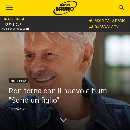
ORA IN ONDA
Home
Music News
ASCOLTA LA RADIO
HAPPY HOUR
GUARDA LA TV
con Giordano Vaccari
Music News
Ron torna con il nuovo album
“Sono un figlio”
30/09/2022