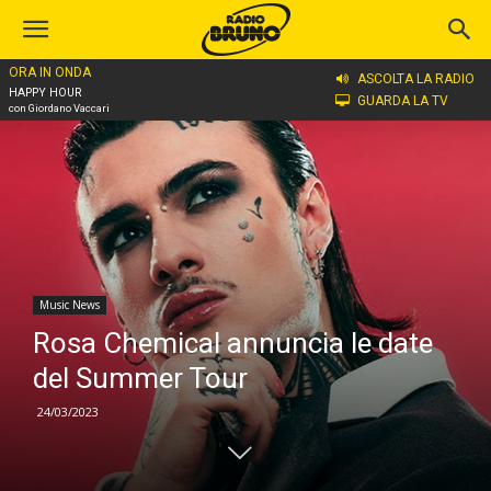
ORA IN ONDA
Home
Music News
ASCOLTA LA RADIO
HAPPY HOUR
GUARDA LA TV
con Giordano Vaccari
Music News
Rosa Chemical annuncia le date
del Summer Tour
24/03/2023