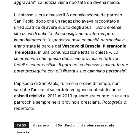
aggravate
“. La notizia viene riportata da diversi media.
Lui stesso si era dimesso il 3 gennaio scorso da parroco
San Paolo, dopo che un ragazzino aveva raccontato a
un’educatrice di avere subito degli abusi. “
Sono emerse
situazioni di criticità che consigliano di interrompere
immediatamente l’esperienza nella comunità parrocchiale
–
erano state le parole del
Vescovo di Brescia
,
Pierantonio
Tremolada
, in una comunicazione letta in chiesa –
. Lo
smarrimento che questa decisione provoca in tutti voi
fedeli è comprensibile. Il parroco ha rimesso il mandato per
poter proseguire con più libertà il suo cammino personale
“.
L’episodio di San Paolo, l’ultimo in ordine di tempo, non
sarebbe l’unico: al sacerdote vengono contestati anche
episodi relativi al 2011 al 2013 quando era curato in un’altra
parrocchia sempre nella provincia bresciana.
(fotografia di
repertorio)
TAGS
#parroco
#SanPaolo
#violenzasessuale
brescia