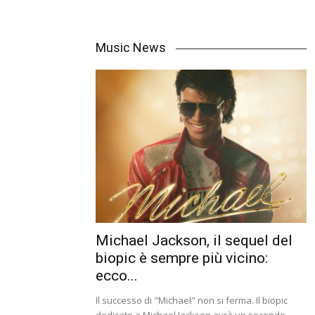
Music News
Michael Jackson, il sequel del
biopic è sempre più vicino:
ecco...
Il successo di "Michael" non si ferma. Il biopic
dedicato a Michael Jackson avrà un secondo