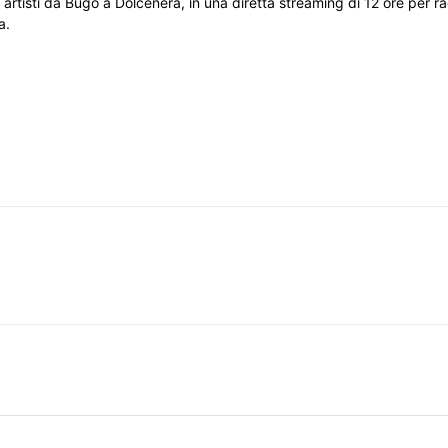
i artisti da Bugo a Dolcenera, in una diretta streaming di 12 ore per r
a.