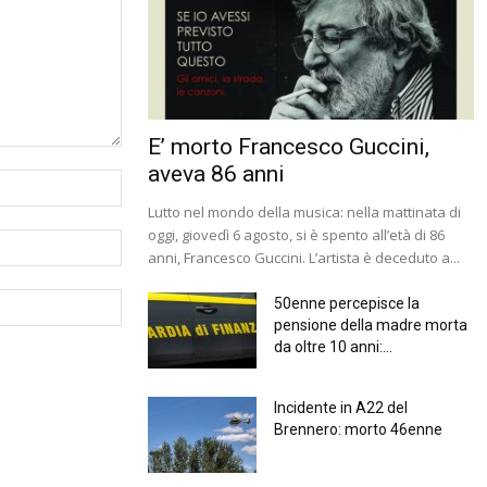
E’ morto Francesco Guccini,
aveva 86 anni
Lutto nel mondo della musica: nella mattinata di
oggi, giovedì 6 agosto, si è spento all’età di 86
anni, Francesco Guccini. L’artista è deceduto a...
50enne percepisce la
pensione della madre morta
da oltre 10 anni:...
Incidente in A22 del
Brennero: morto 46enne