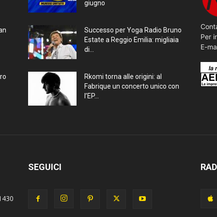
giugno
Conta
ran
Successo per Yoga Radio Bruno
Per i
Estate a Reggio Emilia: migliaia
E-ma
di...
bro
Rkomi torna alle origini: al
Fabrique un concerto unico con
l’EP...
SEGUICI
RAD
1430