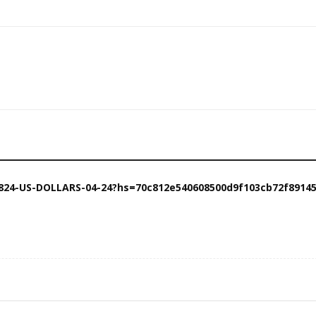
36824-US-DOLLARS-04-24?hs=70c812e540608500d9f103cb72f8914