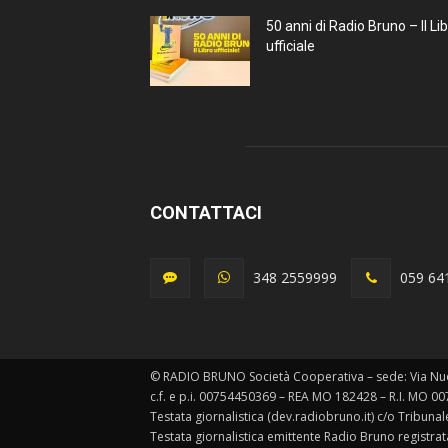
50 anni di Radio Bruno – Il Li
ufficiale
CONTATTACI
348 2559999
059 64
© RADIO BRUNO Società Cooperativa – sede: Via Nu
c.f. e p.i. 00754450369 – REA MO 182428 – R.I. MO 0
Testata giornalistica (dev.radiobruno.it) c/o Tribun
Testata giornalistica emittente Radio Bruno registra