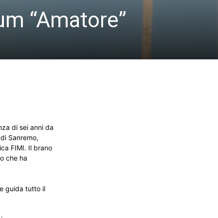
lbum “Amatore”
nza di sei anni da
l di Sanremo,
ica FIMI. Il brano
io che ha
e guida tutto il