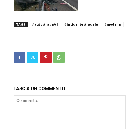
TAGS
#autostradaA1
#incidentestradale
#modena
LASCIA UN COMMENTO