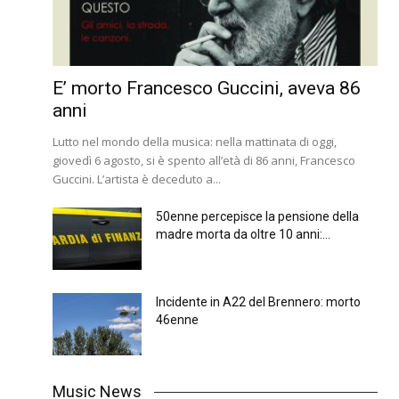
E’ morto Francesco Guccini, aveva 86
anni
Lutto nel mondo della musica: nella mattinata di oggi,
giovedì 6 agosto, si è spento all’età di 86 anni, Francesco
Guccini. L’artista è deceduto a...
50enne percepisce la pensione della
madre morta da oltre 10 anni:...
Incidente in A22 del Brennero: morto
46enne
Music News