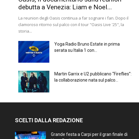
debutta a Venezia: Liam e Noel...
La reunion degli Oasis continua a far sognare i fan. Dopo il
clamoroso ritorno sul palco con il tour "Oasis Live '25", la
storia...
Yoga Radio Bruno Estate in prima
serata su Italia 1 con...
Martin Garrix e U2 pubblicano “Fireflies”:
la collaborazione nata sul palco...
SCELTI DALLA REDAZIONE
Grande festa a Carpi per il gran finale di