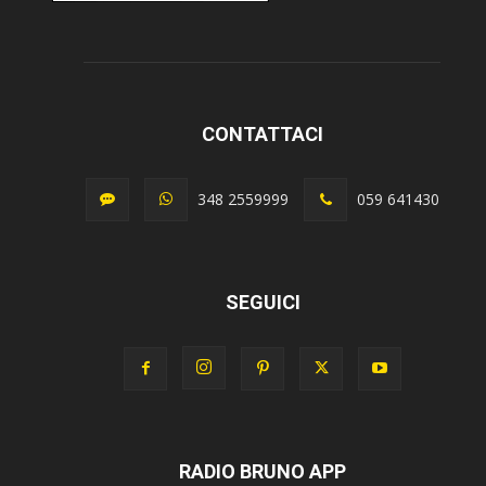
CONTATTACI
348 2559999
059 641430
SEGUICI
RADIO BRUNO APP