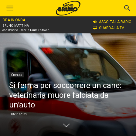
ORA IN ONDA
Home
Cronaca
ASCOLTA LA RADIO
BRUNO MATTINA
GUARDA LA TV
con Roberto Uggeri e Laura Padovani
Cronaca
Si ferma per soccorrere un cane:
veterinaria muore falciata da
un’auto
18/11/2019