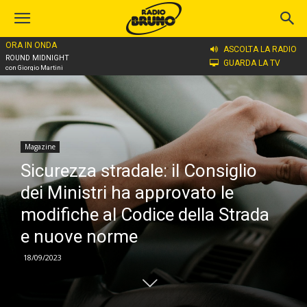
ORA IN ONDA
Home
Magazine
ASCOLTA LA RADIO
ROUND MIDNIGHT
GUARDA LA TV
con Giorgio Martini
Magazine
Sicurezza stradale: il Consiglio
dei Ministri ha approvato le
modifiche al Codice della Strada
e nuove norme
18/09/2023