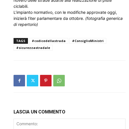
novero delle strade adatte alla realizzazione di piste
ciclabili.
L’impianto normativo, con le modifiche approvate oggi,
inizierà l’iter parlamentare da ottobre.
(fotografia generica
di repertorio)
TAGS
#codicedellastrada
#ConsiglioMinistri
#sicurezzastradale
LASCIA UN COMMENTO