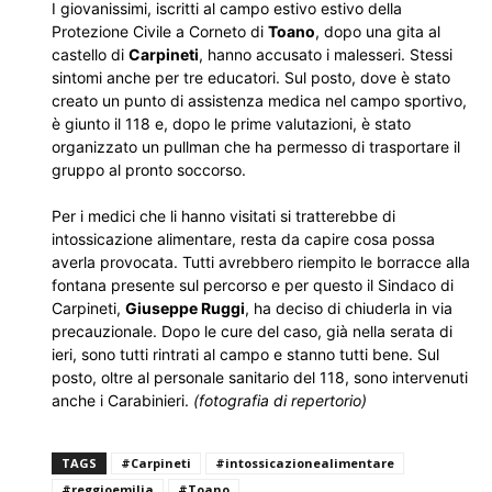
I giovanissimi, iscritti al campo estivo estivo della
Protezione Civile a Corneto di
Toano
, dopo una gita al
castello di
Carpineti
, hanno accusato i malesseri. Stessi
sintomi anche per tre educatori. Sul posto, dove è stato
creato un punto di assistenza medica nel campo sportivo,
è giunto il 118 e, dopo le prime valutazioni, è stato
organizzato un pullman che ha permesso di trasportare il
gruppo al pronto soccorso.
Per i medici che li hanno visitati si tratterebbe di
intossicazione alimentare, resta da capire cosa possa
averla provocata. Tutti avrebbero riempito le borracce alla
fontana presente sul percorso e per questo il Sindaco di
Carpineti,
Giuseppe Ruggi
, ha deciso di chiuderla in via
precauzionale. Dopo le cure del caso, già nella serata di
ieri, sono tutti rintrati al campo e stanno tutti bene. Sul
posto, oltre al personale sanitario del 118, sono intervenuti
anche i Carabinieri.
(fotografia di repertorio)
TAGS
#Carpineti
#intossicazionealimentare
#reggioemilia
#Toano