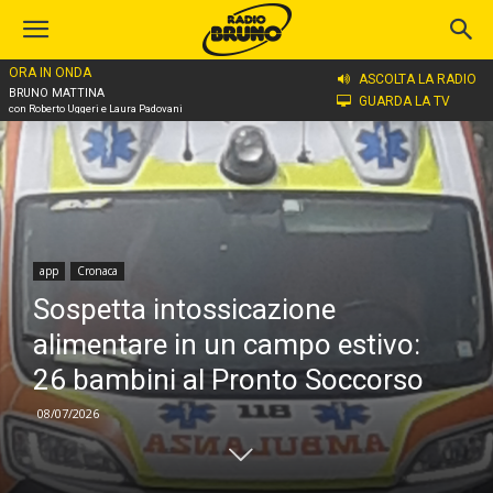
ORA IN ONDA
Home
app
ASCOLTA LA RADIO
BRUNO MATTINA
GUARDA LA TV
con Roberto Uggeri e Laura Padovani
app
Cronaca
Sospetta intossicazione
alimentare in un campo estivo:
26 bambini al Pronto Soccorso
08/07/2026