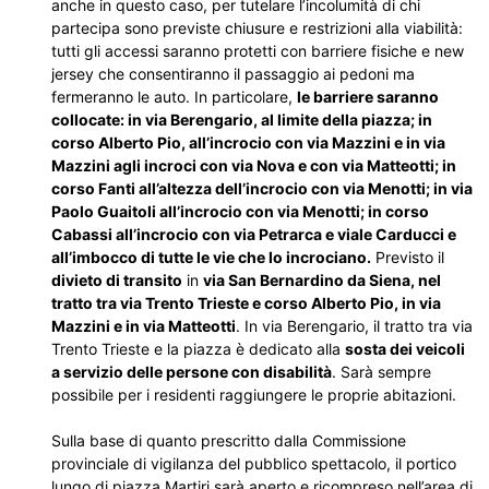
anche in questo caso, per tutelare l’incolumità di chi
partecipa sono previste chiusure e restrizioni alla viabilità:
tutti gli accessi saranno protetti con barriere fisiche e new
jersey che consentiranno il passaggio ai pedoni ma
fermeranno le auto. In particolare,
le barriere saranno
collocate: in via Berengario, al limite della piazza; in
corso Alberto Pio, all’incrocio con via Mazzini e in via
Mazzini agli incroci con via Nova e con via Matteotti; in
corso Fanti all’altezza dell’incrocio con via Menotti; in via
Paolo Guaitoli all’incrocio con via Menotti; in corso
Cabassi all’incrocio con via Petrarca e viale Carducci e
all’imbocco di tutte le vie che lo incrociano.
Previsto il
divieto di transito
in
via San Bernardino da Siena, nel
tratto tra via Trento Trieste e corso Alberto Pio, in via
Mazzini e in via Matteotti
. In via Berengario, il tratto tra via
Trento Trieste e la piazza è dedicato alla
sosta dei veicoli
a servizio delle persone con disabilità
. Sarà sempre
possibile per i residenti raggiungere le proprie abitazioni.
Sulla base di quanto prescritto dalla Commissione
provinciale di vigilanza del pubblico spettacolo, il portico
lungo di piazza Martiri sarà aperto e ricompreso nell’area di