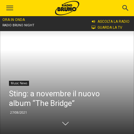
ORA IN ONDA
Home
Music News
ASCOLTA LA RADIO
RADIO BRUNO NIGHT
GUARDA LA TV
Music News
Sting: a novembre il nuovo
album “The Bridge”
27/08/2021