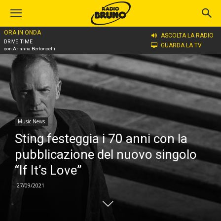
ORA IN ONDA
Home
Music News
ASCOLTA LA RADIO
DRIVE TIME
GUARDA LA TV
con Arianna Bertoncelli
Music News
Sting festeggia i 70 anni con la
pubblicazione del nuovo singolo
“If It’s Love”
27/09/2021