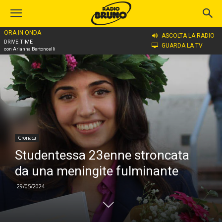
ORA IN ONDA
Home
Cronaca
ASCOLTA LA RADIO
DRIVE TIME
GUARDA LA TV
con Arianna Bertoncelli
Cronaca
Studentessa 23enne stroncata
da una meningite fulminante
29/05/2024