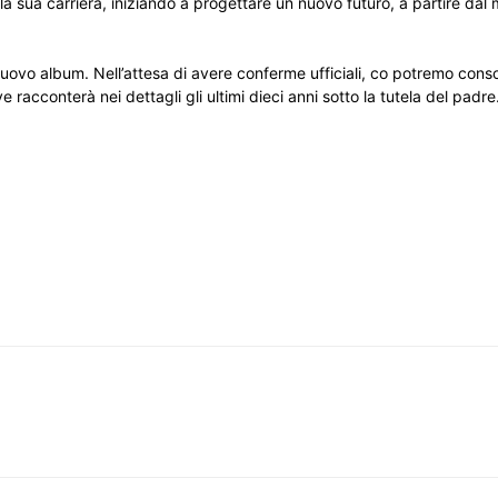
 la sua carriera, iniziando a progettare un nuovo futuro, a partire dal
nuovo album. Nell’attesa di avere conferme ufficiali, co potremo consol
 racconterà nei dettagli gli ultimi dieci anni sotto la tutela del padre