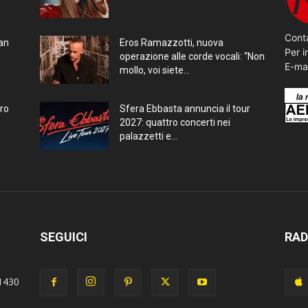
Conta
ran
Eros Ramazzotti, nuova
Per i
operazione alle corde vocali: “Non
E-ma
mollo, voi siete...
bro
Sfera Ebbasta annuncia il tour
2027: quattro concerti nei
palazzetti e...
SEGUICI
RAD
1430