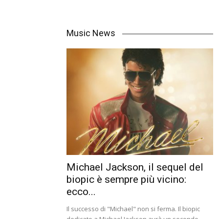
Music News
Michael Jackson, il sequel del
biopic è sempre più vicino:
ecco...
Il successo di "Michael" non si ferma. Il biopic
dedicato a Michael Jackson avrà un secondo