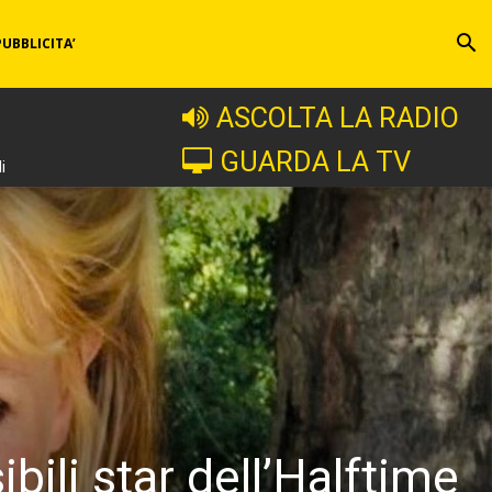
PUBBLICITA’
ASCOLTA LA RADIO
GUARDA LA TV
i
bili star dell’Halftime