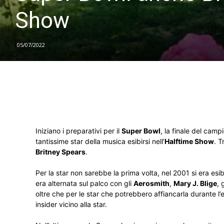
Show
05/07/2022
Iniziano i preparativi per il
Super Bowl
, la finale del camp
tantissime star della musica esibirsi nell’
Halftime Show
. T
Britney Spears
.
Per la star non sarebbe la prima volta, nel 2001 si era 
era alternata sul palco con gli
Aerosmith
,
Mary J. Blige
, 
oltre che per le star che potrebbero affiancarla durante l’
insider vicino alla star.