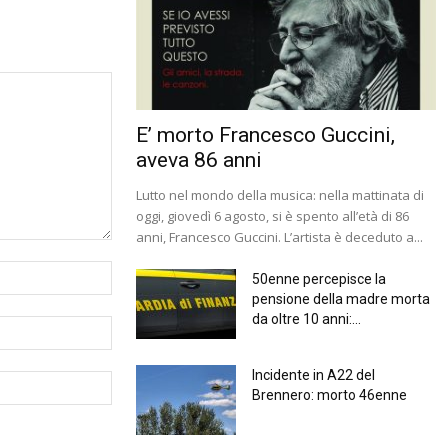
E’ morto Francesco Guccini,
aveva 86 anni
Lutto nel mondo della musica: nella mattinata di
oggi, giovedì 6 agosto, si è spento all’età di 86
anni, Francesco Guccini. L’artista è deceduto a...
50enne percepisce la
pensione della madre morta
da oltre 10 anni:...
Incidente in A22 del
Brennero: morto 46enne