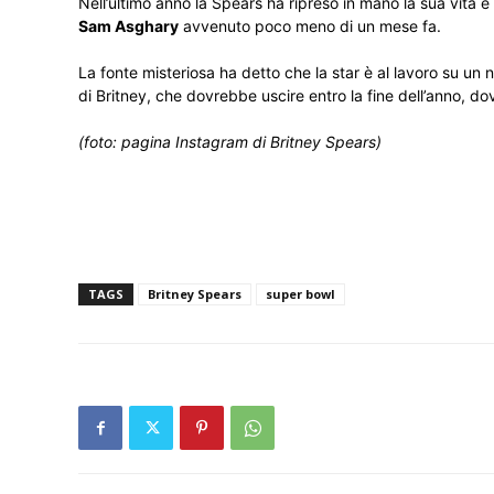
Nell’ultimo anno la Spears ha ripreso in mano la sua vita e
Sam Asghary
avvenuto poco meno di un mese fa.
La fonte misteriosa ha detto che la star è al lavoro su un 
di Britney, che dovrebbe uscire entro la fine dell’anno, dove
(foto: pagina Instagram di Britney Spears)
TAGS
Britney Spears
super bowl