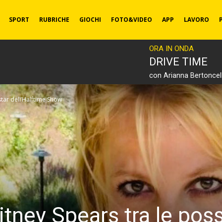
SPORT
RUBRICHE
GIOCHI
FOTO&VIDEO
APP
LAVORO
ORA IN ONDA
DRIVE TIME
con Arianna Bertoncell
star dell’Halftime Show
ney Spears tra le possi