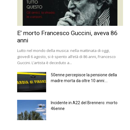
E’ morto Francesco Guccini, aveva 86
anni
Lutto nel mondo della musica: nella mattinata di oggi,
giovedì 6 agosto, si è spento all’età di 86 anni, Francesco
Guccini. L’artista è deceduto a...
50enne percepisce la pensione della
madre morta da oltre 10 anni:...
Incidente in A22 del Brennero: morto
46enne