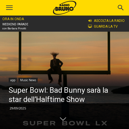
ORA IN ONDA
Home
app
ASCOLTA LA RADIO
WEEKEND PARADE
GUARDA LA TV
con Barbara Pinotti
app
Music News
Super Bowl: Bad Bunny sarà la
star dell’Halftime Show
29/09/2025