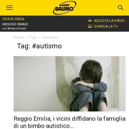
ORA IN ONDA
ASCOLTA LA RADIO
WEEKEND PARADE
GUARDA LA TV
con Barbara Pinotti
Home
Tags
#autismo
Tag: #autismo
Reggio Emilia, i vicini diffidano la famiglia
di un bimbo autistico...