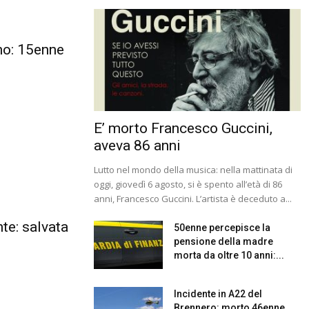
no: 15enne
E’ morto Francesco Guccini,
aveva 86 anni
Lutto nel mondo della musica: nella mattinata di
oggi, giovedì 6 agosto, si è spento all’età di 86
anni, Francesco Guccini. L’artista è deceduto a...
te: salvata
50enne percepisce la
pensione della madre
morta da oltre 10 anni:...
Incidente in A22 del
Brennero: morto 46enne