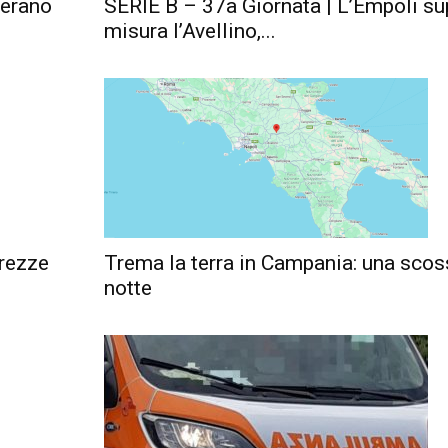
 erano
SERIE B – 37a Giornata | L’Empoli su
misura l’Avellino,...
arezze
Trema la terra in Campania: una scos
notte