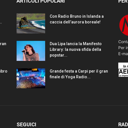
ARTICOLI POPOLARI
PER
Con Radio Bruno in Islanda a
..
caccia dell’aurora boreale!
Conta
gran
Dua Lipa lancia la Manifesto
Per i
Library: la nuova sfida della
E-ma
popstar...
Libro
Grande festa a Carpi per il gran
finale di Yoga Radio...
SEGUICI
RAD