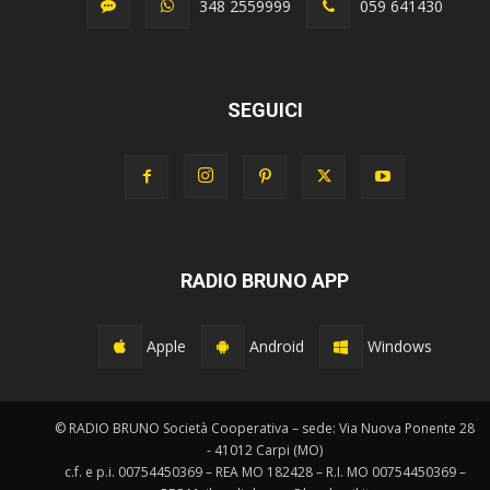
348 2559999
059 641430
SEGUICI
RADIO BRUNO APP
Apple
Android
Windows
© RADIO BRUNO Società Cooperativa – sede: Via Nuova Ponente 28
- 41012 Carpi (MO)
c.f. e p.i. 00754450369 – REA MO 182428 – R.I. MO 00754450369 –