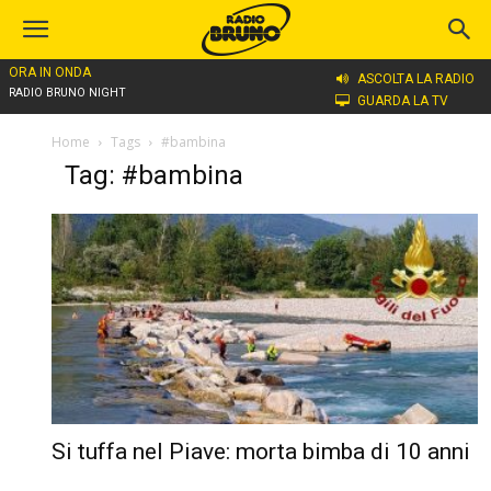
ORA IN ONDA
ASCOLTA LA RADIO
RADIO BRUNO NIGHT
GUARDA LA TV
Home
Tags
#bambina
Tag: #bambina
Si tuffa nel Piave: morta bimba di 10 anni