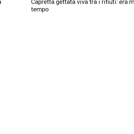
a
Capretta gettata viva tra i rifiuti: era 
tempo