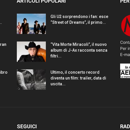
ARTICOLI POPOLARI
PER
Gli U2 sorprendono i fan: esce
..
“Street of Dreams”, il primo...
Conta
gran
“Vita Morte Miracoli”, il nuovo
Per i
album di J-Ax racconta senza
E-ma
filtri...
Libro
Ultimo, il concerto record
diventa un film: trailer, data di
uscita...
SEGUICI
RAD