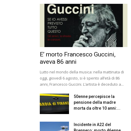
E’ morto Francesco Guccini,
aveva 86 anni
Lutto nel mondo della musica: nella mattinata di
oggi, giovedì 6 agosto, si è spento all’età di 86
anni, Francesco Guccini. L’artista è deceduto a...
50enne percepisce la
pensione della madre
morta da oltre 10 anni:...
Incidente in A22 del
Brennero: morto 46enne