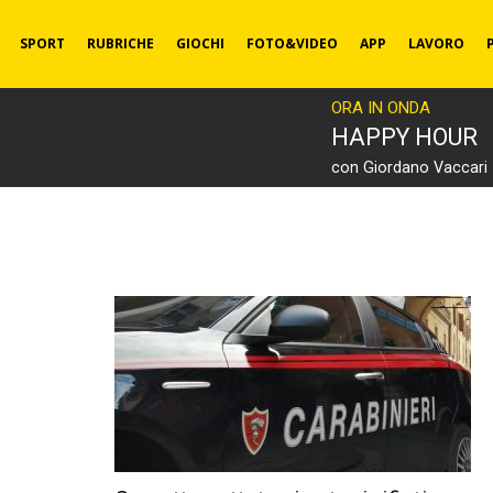
SPORT
RUBRICHE
GIOCHI
FOTO&VIDEO
APP
LAVORO
ORA IN ONDA
HAPPY HOUR
con Giordano Vaccari