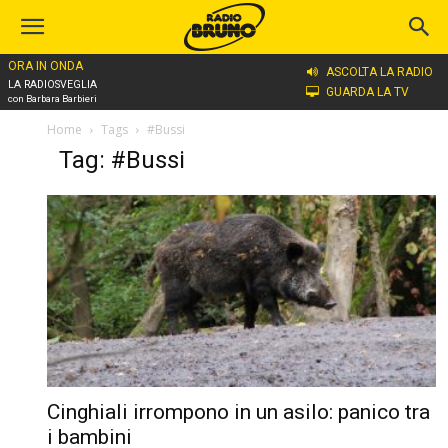
ORA IN ONDA
ASCOLTA LA RADIO
LA RADIOSVEGLIA
GUARDA LA TV
con Barbara Barbieri
Home
Tags
#Bussi
Tag: #Bussi
Cinghiali irrompono in un asilo: panico tra
i bambini