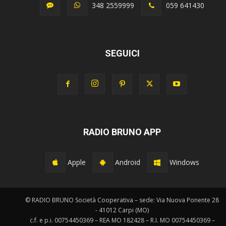
348 2559999
059 641430
SEGUICI
RADIO BRUNO APP
Apple
Android
Windows
© RADIO BRUNO Società Cooperativa – sede: Via Nuova Ponente 28
- 41012 Carpi (MO)
c.f. e p.i. 00754450369 – REA MO 182428 – R.I. MO 00754450369 –