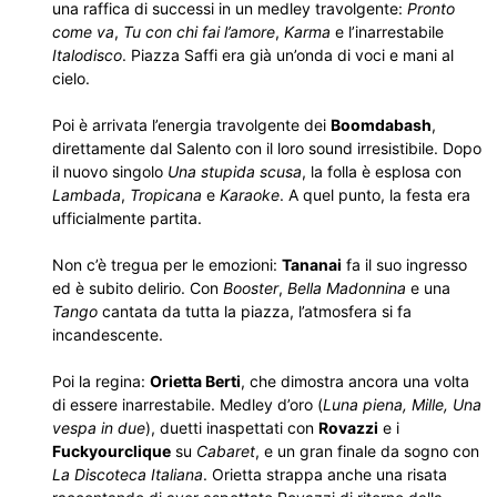
una raffica di successi in un medley travolgente:
Pronto
come va
,
Tu con chi fai l’amore
,
Karma
e l’inarrestabile
Italodisco
. Piazza Saffi era già un’onda di voci e mani al
cielo.
Poi è arrivata l’energia travolgente dei
Boomdabash
,
direttamente dal Salento con il loro sound irresistibile. Dopo
il nuovo singolo
Una stupida scusa
, la folla è esplosa con
Lambada
,
Tropicana
e
Karaoke
. A quel punto, la festa era
ufficialmente partita.
Non c’è tregua per le emozioni:
Tananai
fa il suo ingresso
ed è subito delirio. Con
Booster
,
Bella Madonnina
e una
Tango
cantata da tutta la piazza, l’atmosfera si fa
incandescente.
Poi la regina:
Orietta Berti
, che dimostra ancora una volta
di essere inarrestabile. Medley d’oro (
Luna piena, Mille, Una
vespa in due
), duetti inaspettati con
Rovazzi
e i
Fuckyourclique
su
Cabaret
, e un gran finale da sogno con
La Discoteca Italiana
. Orietta strappa anche una risata