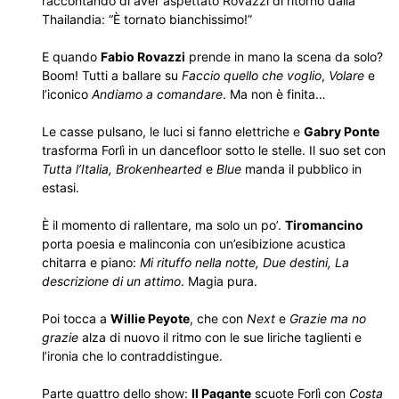
raccontando di aver aspettato Rovazzi di ritorno dalla
Thailandia: “È tornato bianchissimo!”
E quando
Fabio Rovazzi
prende in mano la scena da solo?
Boom! Tutti a ballare su
Faccio quello che voglio
,
Volare
e
l’iconico
Andiamo a comandare
. Ma non è finita…
Le casse pulsano, le luci si fanno elettriche e
Gabry Ponte
trasforma Forlì in un dancefloor sotto le stelle. Il suo set con
Tutta l’Italia, Brokenhearted
e
Blue
manda il pubblico in
estasi.
È il momento di rallentare, ma solo un po’.
Tiromancino
porta poesia e malinconia con un’esibizione acustica
chitarra e piano:
Mi rituffo nella notte, Due destini, La
descrizione di un attimo
. Magia pura.
Poi tocca a
Willie Peyote
, che con
Next
e
Grazie ma no
grazie
alza di nuovo il ritmo con le sue liriche taglienti e
l’ironia che lo contraddistingue.
Parte quattro dello show:
Il Pagante
scuote Forlì con
Costa