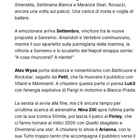
Smeralda, Settimana Bianca
e
Maranza
(feat. Rovazzi,
ancora una volta sul palco). Una carica di ironia e voglia di
ballare.
A emozionare arriva
Settembre
, vincitore tra le nuove
proposte a Sanremo.
Amandoti
e
Vertebre
commuovono,
mentre il suo siparietto sulla parmigiana della mamma, la
vittoria a Sanremo e lo scudetto del Napoli strappa sorrisi:
“A cosa rinuncerei? A niente!”
Alex Wyse
porta dolcezza e romanticismo con
Batticuore
e
Rockstar
, seguito da
Petit
, che fa muovere il pubblico con
Vitamì
e
Mammamì
. A chiudere questa parte ci pensa
Luk3
con l’energia esplosiva di
Parigi in motorino
e
Bianca-Prada
.
La serata si avvia alla fine, ma c’è ancora tempo per
un’ultima scarica di adrenalina.
Nina Zilli
apre l’ultima parte
con la sua iconica 50mila, poi lascia il palco ai
Finley
, che
ci fanno tornare ai mitici 2000 con
Quello sbagliato
e
Diventerai una star
. A chiudere lo show è
Arianna
, con la
sua
Tutto troppo tanto
che accompagna il pubblico verso il