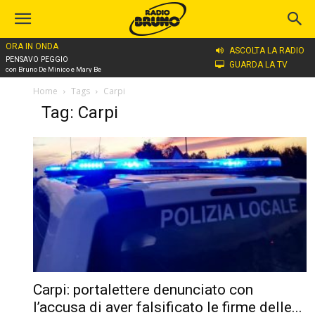
ORA IN ONDA
ASCOLTA LA RADIO
PENSAVO PEGGIO
GUARDA LA TV
con Bruno De Minico e Mary Be
Home
Tags
Carpi
Tag: Carpi
Carpi: portalettere denunciato con
l’accusa di aver falsificato le firme delle...