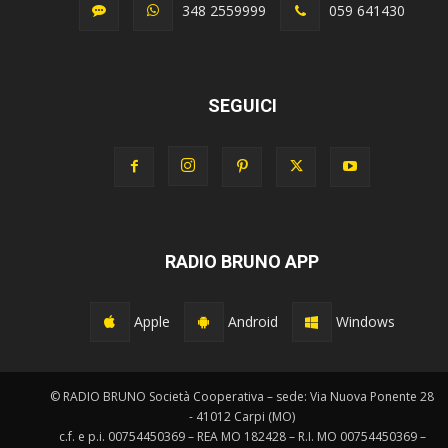
348 2559999
059 641430
SEGUICI
RADIO BRUNO APP
Apple
Android
Windows
© RADIO BRUNO Società Cooperativa – sede: Via Nuova Ponente 28
- 41012 Carpi (MO)
c.f. e p.i. 00754450369 – REA MO 182428 – R.I. MO 00754450369 –