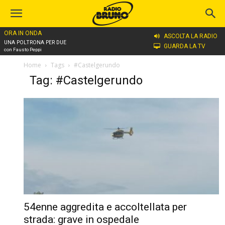
ORA IN ONDA
ASCOLTA LA RADIO
UNA POLTRONA PER DUE
GUARDA LA TV
con Fausto Peppi
Home
Tags
#Castelgerundo
Tag: #Castelgerundo
54enne aggredita e accoltellata per
strada: grave in ospedale