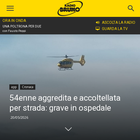
ORA IN ONDA
Home
app
ASCOLTA LA RADIO
UNA POLTRONA PER DUE
GUARDA LA TV
con Fausto Peppi
app
Cronaca
54enne aggredita e accoltellata
per strada: grave in ospedale
20/05/2026