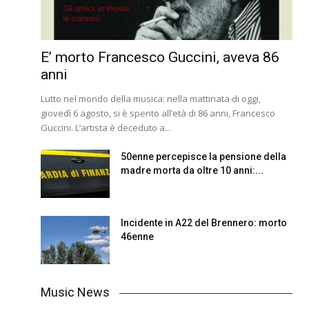
E’ morto Francesco Guccini, aveva 86
anni
Lutto nel mondo della musica: nella mattinata di oggi,
giovedì 6 agosto, si è spento all’età di 86 anni, Francesco
Guccini. L’artista è deceduto a...
50enne percepisce la pensione della
madre morta da oltre 10 anni:...
Incidente in A22 del Brennero: morto
46enne
Music News