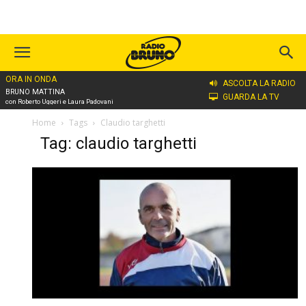
ORA IN ONDA
ASCOLTA LA RADIO
BRUNO MATTINA
GUARDA LA TV
con Roberto Uggeri e Laura Padovani
Home
Tags
Claudio targhetti
Tag: claudio targhetti