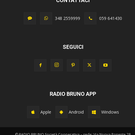
CONTATTACI
348 2559999
059 641430
SEGUICI
RADIO BRUNO APP
Apple
Android
Windows
© RADIO BRUNO Società Cooperativa – sede: Via Nuova Ponente 28