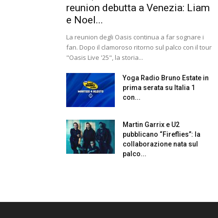
reunion debutta a Venezia: Liam
e Noel...
La reunion degli Oasis continua a far sognare i
fan. Dopo il clamoroso ritorno sul palco con il tour
"Oasis Live '25", la storia...
Yoga Radio Bruno Estate in
prima serata su Italia 1
con...
Martin Garrix e U2
pubblicano “Fireflies”: la
collaborazione nata sul
palco...