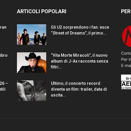
ARTICOLI POPOLARI
PER
gran
Gli U2 sorprendono i fan: esce
“Street of Dreams”, il primo...
Conta
Libro
“Vita Morte Miracoli”, il nuovo
Per i
album di J-Ax racconta senza
E-ma
filtri...
26 –
Ultimo, il concerto record
tili
diventa un film: trailer, data di
uscita...