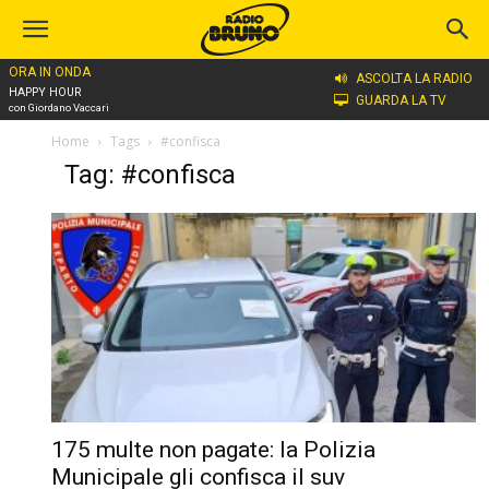
ORA IN ONDA
ASCOLTA LA RADIO
HAPPY HOUR
GUARDA LA TV
con Giordano Vaccari
Home
Tags
#confisca
Tag: #confisca
175 multe non pagate: la Polizia
Municipale gli confisca il suv