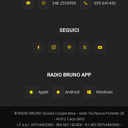
348 2559999
059 641430
SEGUICI
RADIO BRUNO APP
Apple
Android
Windows
© RADIO BRUNO Società Cooperativa – sede: Via Nuova Ponente 28
- 41012 Carpi (MO)
c.f. e p.i. 00754450369 – REA MO 182428 – R.I. MO 00754450369 –