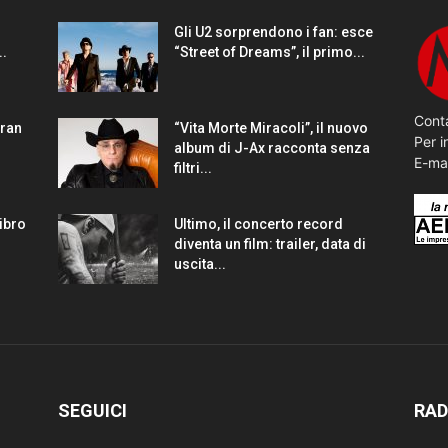
Gli U2 sorprendono i fan: esce
..
“Street of Dreams”, il primo...
Conta
gran
“Vita Morte Miracoli”, il nuovo
Per i
album di J-Ax racconta senza
E-ma
filtri...
Libro
Ultimo, il concerto record
diventa un film: trailer, data di
uscita...
SEGUICI
RAD