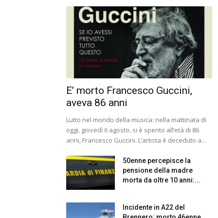
E’ morto Francesco Guccini,
aveva 86 anni
Lutto nel mondo della musica: nella mattinata di
oggi, giovedì 6 agosto, si è spento all’età di 86
anni, Francesco Guccini. L’artista è deceduto a...
50enne percepisce la
pensione della madre
morta da oltre 10 anni:...
Incidente in A22 del
Brennero: morto 46enne