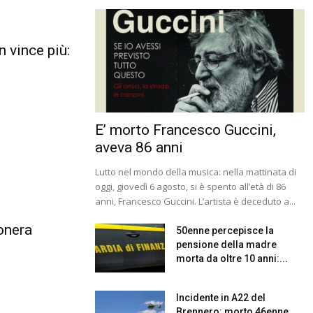
 vince più:
E’ morto Francesco Guccini,
aveva 86 anni
Lutto nel mondo della musica: nella mattinata di
oggi, giovedì 6 agosto, si è spento all’età di 86
anni, Francesco Guccini. L’artista è deceduto a...
onera
50enne percepisce la
.
pensione della madre
morta da oltre 10 anni:...
Incidente in A22 del
Brennero: morto 46enne