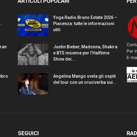
ARTICOLI POPOLARI
PER
Yoga Radio Bruno Estate 2026 –
..
Piacenza: tutte le informazioni
utili
Conta
gran
Justin Bieber, Madonna, Shakira
Per i
e BTS insieme per l’Halftime
E-ma
Show dei...
Libro
Angelina Mango svela gli ospiti
del tour con un cruciverba sui...
SEGUICI
RAD