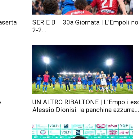
aserta
SERIE B – 30a Giornata | L’Empoli non
2-2...
o
UN ALTRO RIBALTONE | L’Empoli es
Alessio Dionisi: la panchina azzurra..