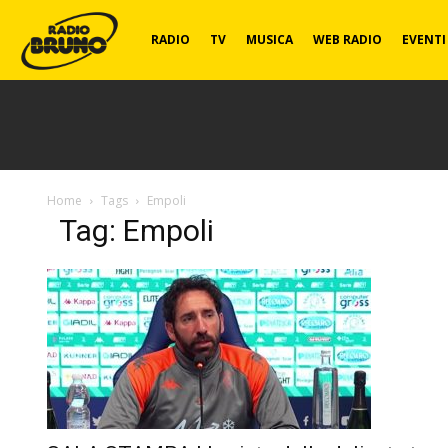
Radio
RADIO
TV
MUSICA
WEB RADIO
EVENTI
Bruno
Home
Tags
Empoli
Tag: Empoli