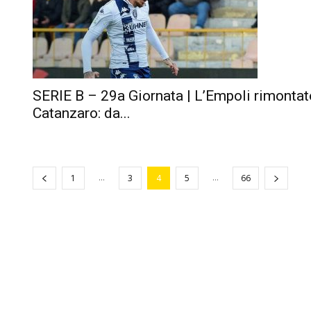
SERIE B – 29a Giornata | L’Empoli rimontat
Catanzaro: da...
...
...
1
3
4
5
66