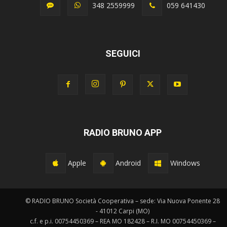
348 2559999
059 641430
SEGUICI
RADIO BRUNO APP
Apple
Android
Windows
© RADIO BRUNO Società Cooperativa – sede: Via Nuova Ponente 28
- 41012 Carpi (MO)
c.f. e p.i. 00754450369 – REA MO 182428 – R.I. MO 00754450369 –