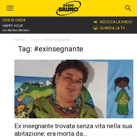
ORA IN ONDA
ASCOLTA LA RADIO
HAPPY HOUR
GUARDA LA TV
con Barbara Barbieri
Home
Tags
#exinsegnante
Tag: #exinsegnante
Ex insegnante trovata senza vita nella sua
abitazione: era morta da...