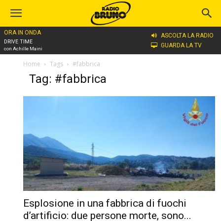
ORA IN ONDA
ASCOLTA LA RADIO
DRIVE TIME
GUARDA LA TV
con Achille Maini
Home
Tags
#fabbrica
Tag: #fabbrica
Esplosione in una fabbrica di fuochi
d’artificio: due persone morte, sono...