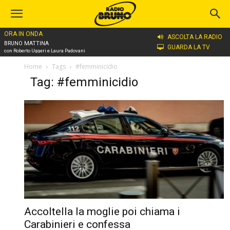
ORA IN ONDA
ASCOLTA LA RADIO
BRUNO MATTINA
GUARDA LA TV
con Roberto Uggeri e Laura Padovani
Home
Tags
#femminicidio
Tag: #femminicidio
Accoltella la moglie poi chiama i
Carabinieri e confessa